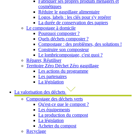
Fabriquer ses propres produits ménagers et
cosmétiques
Réduire le gaspillage alimentaire
Logos, labels : les clés pour s'y repérer
La durée de conservation des papiers
Le compostage à domicile
Pourquoi composter ?
Quels déchets composter ?
Compostage : des problèmes, des solutions !
Construire son composteur
Le lombricompostage, c'est quoi ?
Réparer, Réutiliser
Territoire Zéro Déchet Zéro gaspillage
Les actions du programme
Les partenaires
La législation
La valorisation des déchets
Compostage des déchets verts
Qu'est-ce que le compost ?
Les équipements
La production du compost
La législation
Acheter du compost
Recyclage