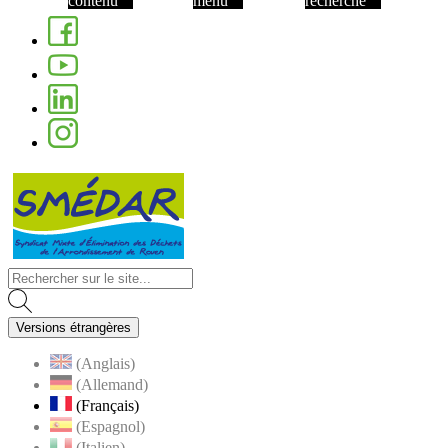
contenu
menu
recherche
Facebook
Youtube
Linkedin
Instagram
Visiter la page accueil du site de Nom de 
Versions étrangères
(Anglais)
(Allemand)
(Français)
(Espagnol)
(Italien)