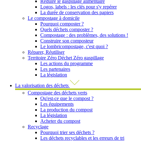
Réduire le gaspillage alimentaire
Logos, labels : les clés pour s'y repérer
La durée de conservation des papiers
Le compostage à domicile
Pourquoi composter ?
Quels déchets composter ?
Compostage : des problèmes, des solutions !
Construire son composteur
Le lombricompostage, c'est quoi ?
Réparer, Réutiliser
Territoire Zéro Déchet Zéro gaspillage
Les actions du programme
Les partenaires
La législation
La valorisation des déchets
Compostage des déchets verts
Qu'est-ce que le compost ?
Les équipements
La production du compost
La législation
Acheter du compost
Recyclage
Pourquoi trier ses déchets ?
Les déchets recyclables et les erreurs de tri