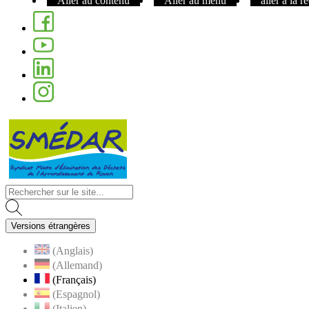
Aller au contenu
Aller au menu
aller à la 
Facebook
Youtube
Linkedin
Instagram
Visiter la page accueil du site de Nom de 
Versions étrangères
(Anglais)
(Allemand)
(Français)
(Espagnol)
(Italien)