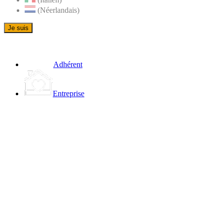
(Néerlandais)
Je suis
Adhérent
Entreprise