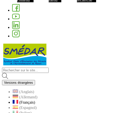
contenu
menu
recherche
Facebook
Youtube
Linkedin
Instagram
Visiter la page accueil du site de Nom de 
Versions étrangères
(Anglais)
(Allemand)
(Français)
(Espagnol)
(Italien)