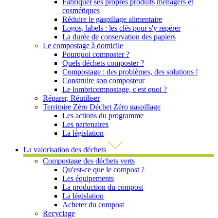
Fabriquer ses propres produits ménagers et
cosmétiques
Réduire le gaspillage alimentaire
Logos, labels : les clés pour s'y repérer
La durée de conservation des papiers
Le compostage à domicile
Pourquoi composter ?
Quels déchets composter ?
Compostage : des problèmes, des solutions !
Construire son composteur
Le lombricompostage, c'est quoi ?
Réparer, Réutiliser
Territoire Zéro Déchet Zéro gaspillage
Les actions du programme
Les partenaires
La législation
La valorisation des déchets
Compostage des déchets verts
Qu'est-ce que le compost ?
Les équipements
La production du compost
La législation
Acheter du compost
Recyclage