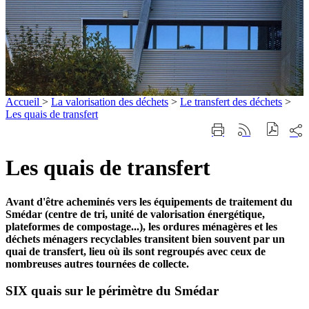
Accueil
>
La valorisation des déchets
>
Le transfert des déchets
>
Les quais de transfert
Part
Imprimer
Générer
sur
cette
le
les
page
flux
Les quais de transfert
rése
RSS
soci
Avant d'être acheminés vers les équipements de traitement du
Smédar (centre de tri, unité de valorisation énergétique,
Les quais de transfert
plateformes de compostage...), les ordures ménagères et les
déchets ménagers recyclables transitent bien souvent par un
quai de transfert, lieu où ils sont regroupés avec ceux de
nombreuses autres tournées de collecte.
SIX quais sur le périmètre du Smédar