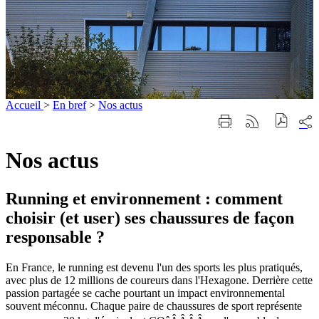
Accueil
>
En bref
>
Nos actus
Part
Imprimer
Générer
sur
cette
le
les
page
flux
Nos actus
rése
RSS
soci
Running et environnement : comment
choisir (et user) ses chaussures de façon
responsable ?
En France, le running est devenu l'un des sports les plus pratiqués,
avec plus de 12 millions de coureurs dans l'Hexagone. Derrière cette
passion partagée se cache pourtant un impact environnemental
souvent méconnu. Chaque paire de chaussures de sport représente