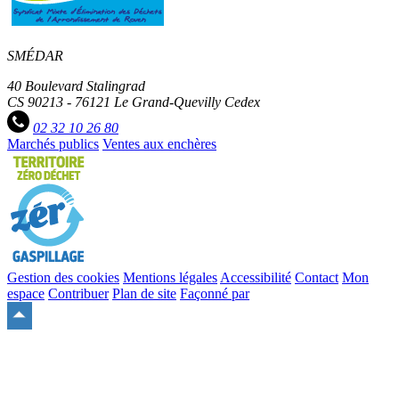
SMÉDAR
40 Boulevard Stalingrad
CS 90213 - 76121 Le Grand-Quevilly Cedex
02 32 10 26 80
Marchés publics
Ventes aux enchères
Gestion des cookies
Mentions légales
Accessibilité
Contact
Mon
espace
Contribuer
Plan de site
Façonné par
Remonter
en
haut
du
site