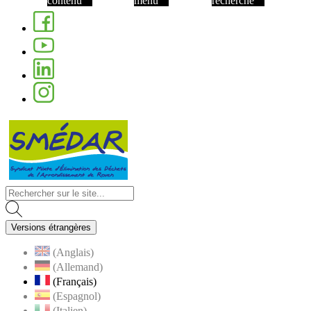
contenu
menu
recherche
Facebook
Youtube
Linkedin
Instagram
Visiter la page accueil du site de Nom de 
Versions étrangères
(Anglais)
(Allemand)
(Français)
(Espagnol)
(Italien)