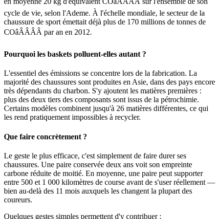
en moyenne 20 kg d'équivalent COâÂÂÂÂ sur l'ensemble de son
cycle de vie, selon l'Ademe. À l'échelle mondiale, le secteur de la
chaussure de sport émettait déjà plus de 170 millions de tonnes de
COâÂÂÂÂ par an en 2012.
Pourquoi les baskets polluent-elles autant ?
L'essentiel des émissions se concentre lors de la fabrication. La
majorité des chaussures sont produites en Asie, dans des pays encore
très dépendants du charbon. S'y ajoutent les matières premières :
plus des deux tiers des composants sont issus de la pétrochimie.
Certains modèles combinent jusqu'à 26 matières différentes, ce qui
les rend pratiquement impossibles à recycler.
Que faire concrètement ?
Le geste le plus efficace, c'est simplement de faire durer ses
chaussures. Une paire conservée deux ans voit son empreinte
carbone réduite de moitié. En moyenne, une paire peut supporter
entre 500 et 1 000 kilomètres de course avant de s'user réellement —
bien au-delà des 11 mois auxquels les changent la plupart des
coureurs.
Quelques gestes simples permettent d'y contribuer :