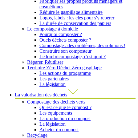
Fabriquer ses propres produits ménagers et
cosmétiques
Réduire le gaspillage alimentaire
Logos, labels : les clés pour s'y repérer
La durée de conservation des papiers
Le compostage à domicile
Pourquoi composter ?
Quels déchets composter ?
Compostage : des problèmes, des solutions !
Construire son composteur
Le lombricompostage, c'est quoi ?
Réparer, Réutiliser
Territoire Zéro Déchet Zéro gaspillage
Les actions du programme
Les partenaires
La législation
La valorisation des déchets
Compostage des déchets verts
Qu'est-ce que le compost ?
Les équipements
La production du compost
La législation
Acheter du compost
Recyclage