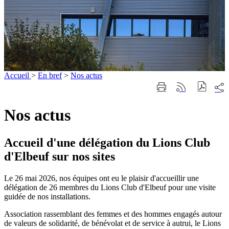
Accueil
>
En bref
>
Nos actus
Part
Imprimer
Générer
sur
cette
le
les
page
flux
Nos actus
rése
RSS
soci
Accueil d'une délégation du Lions Club
d'Elbeuf sur nos sites
Le 26 mai 2026, nos équipes ont eu le plaisir d'accueillir une
délégation de 26 membres du Lions Club d'Elbeuf pour une visite
guidée de nos installations.
Association rassemblant des femmes et des hommes engagés autour
de valeurs de solidarité, de bénévolat et de service à autrui, le Lions