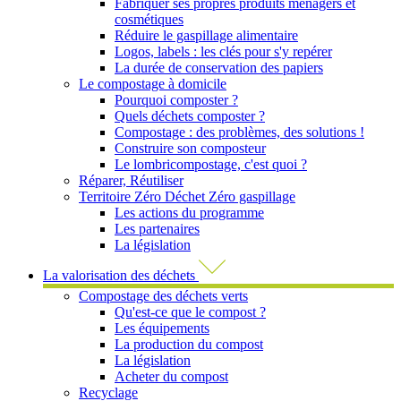
Fabriquer ses propres produits ménagers et
cosmétiques
Réduire le gaspillage alimentaire
Logos, labels : les clés pour s'y repérer
La durée de conservation des papiers
Le compostage à domicile
Pourquoi composter ?
Quels déchets composter ?
Compostage : des problèmes, des solutions !
Construire son composteur
Le lombricompostage, c'est quoi ?
Réparer, Réutiliser
Territoire Zéro Déchet Zéro gaspillage
Les actions du programme
Les partenaires
La législation
La valorisation des déchets
Compostage des déchets verts
Qu'est-ce que le compost ?
Les équipements
La production du compost
La législation
Acheter du compost
Recyclage