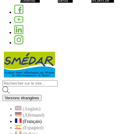
contenu
menu
recherche
Facebook
Youtube
Linkedin
Instagram
Visiter la page accueil du site de Nom de 
Versions étrangères
(Anglais)
(Allemand)
(Français)
(Espagnol)
(Italien)