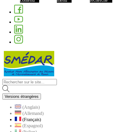
contenu
menu
recherche
Facebook
Youtube
Linkedin
Instagram
Visiter la page accueil du site de Nom de 
Versions étrangères
(Anglais)
(Allemand)
(Français)
(Espagnol)
(Italien)