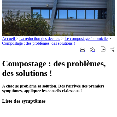
Accueil
>
La réduction des déchets
>
Le compostage à domicile
>
Compostage : des problèmes, des solutions !
Part
Imprimer
Générer
sur
cette
le
les
page
flux
Compostage : des problèmes,
rése
RSS
soci
des solutions !
A chaque problème sa solution. Dès l’arrivée des premiers
symptômes, appliquez les conseils ci-dessous !
Compostage : des problèmes, des solutions 
Liste des symptômes