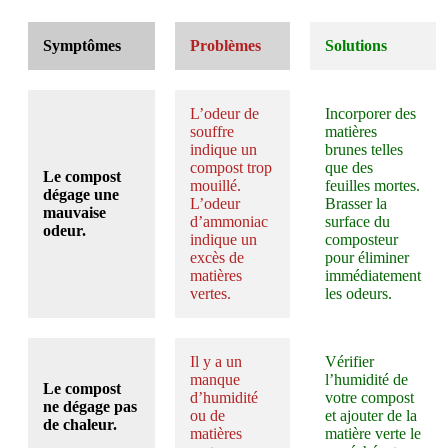
Symptômes
Problèmes
Solutions
L’odeur de
Incorporer des
souffre
matières
indique un
brunes telles
compost trop
que des
Le compost
mouillé.
feuilles mortes.
dégage
une
L’odeur
Brasser la
mauvaise
d’ammoniac
surface du
odeur.
indique un
composteur
excès de
pour éliminer
matières
immédiatement
vertes.
les odeurs.
Il y a un
Vérifier
manque
l’humidité de
Le compost
d’humidité
votre compost
ne dégage
pas
ou de
et ajouter de la
de chaleur.
matières
matière verte le