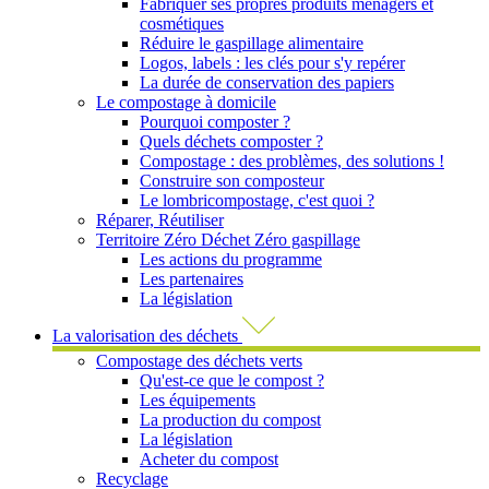
Fabriquer ses propres produits ménagers et
cosmétiques
Réduire le gaspillage alimentaire
Logos, labels : les clés pour s'y repérer
La durée de conservation des papiers
Le compostage à domicile
Pourquoi composter ?
Quels déchets composter ?
Compostage : des problèmes, des solutions !
Construire son composteur
Le lombricompostage, c'est quoi ?
Réparer, Réutiliser
Territoire Zéro Déchet Zéro gaspillage
Les actions du programme
Les partenaires
La législation
La valorisation des déchets
Compostage des déchets verts
Qu'est-ce que le compost ?
Les équipements
La production du compost
La législation
Acheter du compost
Recyclage