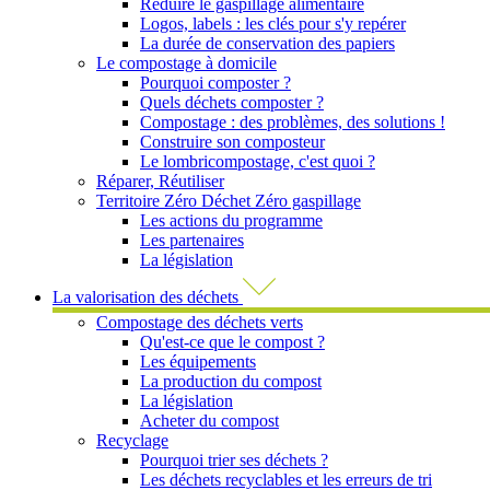
Réduire le gaspillage alimentaire
Logos, labels : les clés pour s'y repérer
La durée de conservation des papiers
Le compostage à domicile
Pourquoi composter ?
Quels déchets composter ?
Compostage : des problèmes, des solutions !
Construire son composteur
Le lombricompostage, c'est quoi ?
Réparer, Réutiliser
Territoire Zéro Déchet Zéro gaspillage
Les actions du programme
Les partenaires
La législation
La valorisation des déchets
Compostage des déchets verts
Qu'est-ce que le compost ?
Les équipements
La production du compost
La législation
Acheter du compost
Recyclage
Pourquoi trier ses déchets ?
Les déchets recyclables et les erreurs de tri