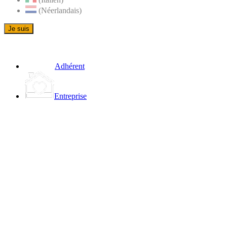
(Néerlandais)
Je suis
Adhérent
Entreprise