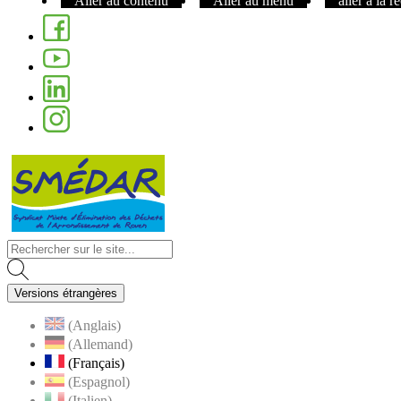
Aller au contenu
Aller au menu
aller à la 
Facebook
Youtube
Linkedin
Instagram
Visiter la page accueil du site de Nom de 
Versions étrangères
(Anglais)
(Allemand)
(Français)
(Espagnol)
(Italien)